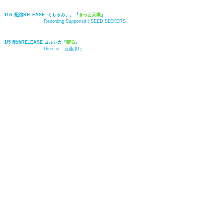
1/５ 配信RELEASE くしゃみ。。『
きっと天国
』
Recording Supported : SEED SEEKERS
1/5 配信RELEASE ヨルシカ
『
晴る
』
Director :
近藤康行