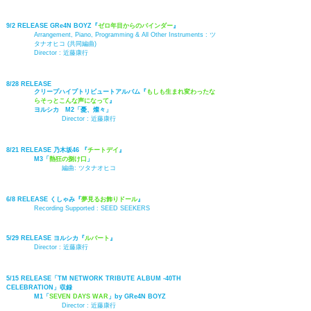
9/2 RELEASE GRe4N BOYZ『
ゼロ年目からのバインダー
』
Arrangement, Piano, Programming & All Other Instruments :
ツ
タナオヒコ (共同編曲)
Director :
近藤康行
8/28 RELEASE
クリープハイプトリビュートアルバム『
もしも生まれ変わったな
らそっとこんな声になって
』
ヨルシカ M2「憂、燦々」
Director :
近藤康行
8/21 RELEASE 乃木坂46 『
チートデイ
』
M3「
熱狂の捌け口
」
編曲:
ツタナオヒコ
6/8 RELEASE くしゃみ『
夢見るお飾りドール
』
Recording Supported : SEED SEEKERS
5/29 RELEASE ヨルシカ『
ルバート
』
Director :
近藤康行
5/15 RELEASE「
TM NETWORK TRIBUTE ALBUM -40TH
CELEBRATION
」収録
M1「
SEVEN DAYS WAR
」by GRe4N BOYZ
Director :
近藤康行