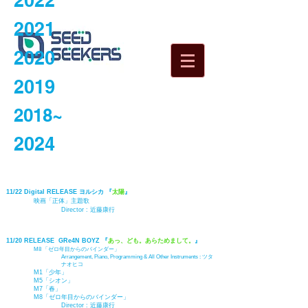
2022
2021
2020
2019
2018~
2024
11/22 Digital RELEASE ヨルシカ 『
太陽
』
映画「正体」主題歌
Director :
近藤康行
11/20
RELEASE GRe4N BOYZ 『
あっ、ども。あらためまして。
』
M8 「ゼロ年目からのバインダー」
Arrangement, Piano, Programming & All Other Instruments
:
ツタ
ナオヒコ
M1「少年」
M5「シオン」
M7「春」
M8「ゼロ年目からのバインダー」
Director :
近藤康行