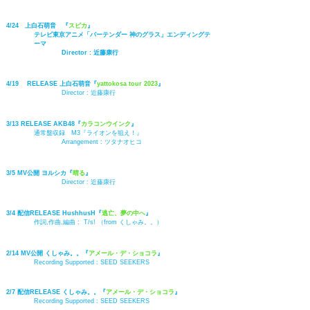
4/24 上白石萌音 『
スピカ
』
テレビ東京アニメ「バーテンダー 神のグラス」エンディングテ
ーマ
Director :
近藤康行
4/19 RELEASE 上白石萌音『
yattokosa tour 2023
』
Director :
近藤康行
3/13 RELEASE AKB48『
カラコンウインク
』
通常盤収録 M3『ライオンを狙え！』
Arrangement :
ツタナオヒコ
3/5 MV公開 ヨルシカ
『
晴る
』
Director : 近藤康行
3/4 配信RELEASE HushhusH『
逃亡、夢の中へ
』
作詞,作曲,編曲 : T/s! （from くしゃみ。。）
2/14 MV公開 くしゃみ。。『
アメール・デ・ショコラ
』
Recording Supported : SEED SEEKERS
2/7 配信RELEASE くしゃみ。。『
アメール・デ・ショコラ
』
Recording Supported : SEED SEEKERS