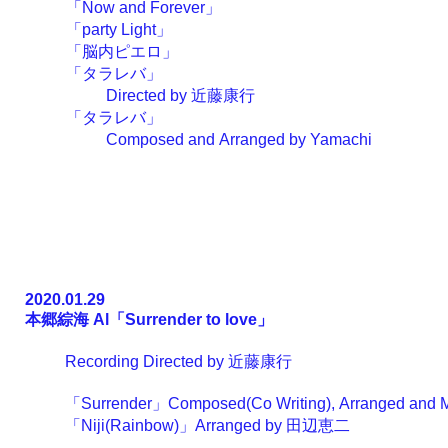
「Now and Forever」
「party Light」
「脳内ピエロ」
「タラレバ」
Directed by
近藤康行
「タラレバ」
Composed and Arranged by
Yamachi
2020.01.29
本郷綜海 Al
「Surrender to love」
Recording Directed by
近藤康行
「Surrender」Composed(Co Writing), Arranged and 
「Niji(Rainbow)」Arranged by
田辺恵二