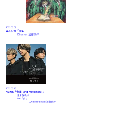
2023.03
.08
ヨルシカ『
451
』
Director:
近藤康行
2023.03
.15
音楽 -2nd Movement-』
NEWS
『
通常盤収録
M6 「白」
Lyric coordinate :
近藤康行