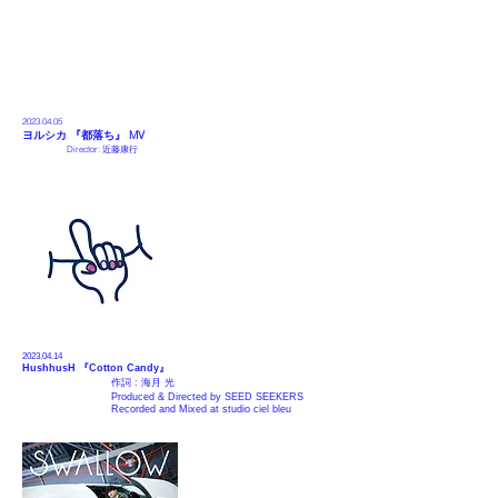
2023.04
.05
ヨルシカ 『
都落
ち』 MV
Director:
近藤康行
2023.04.14
HushhusH 『
Cotton Candy
』
作詞 :
海月 光
Produced & Directed by
SEED SEEKERS
Recorded and Mixed at
studio ciel bleu