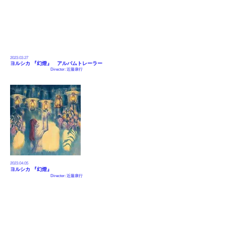
2023.03
.27
ヨルシカ 『
幻燈
』
​ アルバムトレーラー
Director:
近藤康行
2023.04
.05
ヨルシカ 『
幻燈
』
Director:
近藤康行