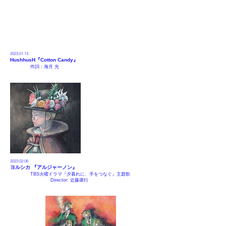
2023.01.1
​3
Hushhu
sH『
Cotton Candy
』
作詞
：海月 光
2023.02.06
ヨルシカ 『
アルジャーノン
』
TBS火曜ドラマ『夕暮れに、手をつなぐ』主題歌
Director:
近藤康行