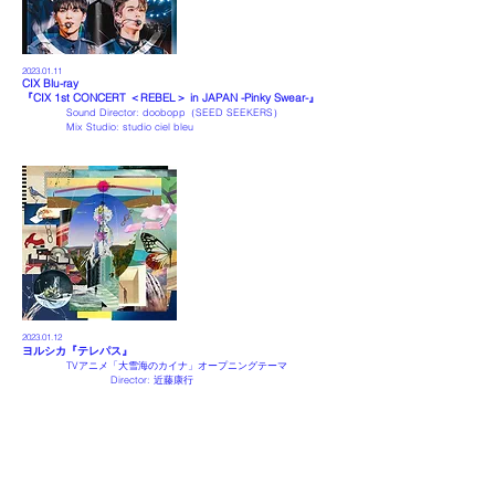
2023.01.11
CIX Blu-ray
『CIX 1st CONCERT ＜REBEL＞ in JAPAN -Pinky Swear-』
Sound Director: doobopp（SEED SEEKERS）
Mix Studio: studio ciel bleu
2023.01.12
ヨルシカ
『
テレパス
』
TVアニメ「大雪海のカイナ」オープニングテーマ
Director:
近藤康行