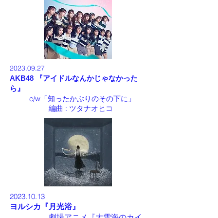
2023.09
.2
7
AKB48 『
アイドルなんかじゃなかった
ら』
c/w「
知ったかぶりのその下に
」
編曲 :
ツタナオヒコ
2023.10
.13
ヨルシカ
『
月光浴
』
劇場アニメ『大雪海のカイ