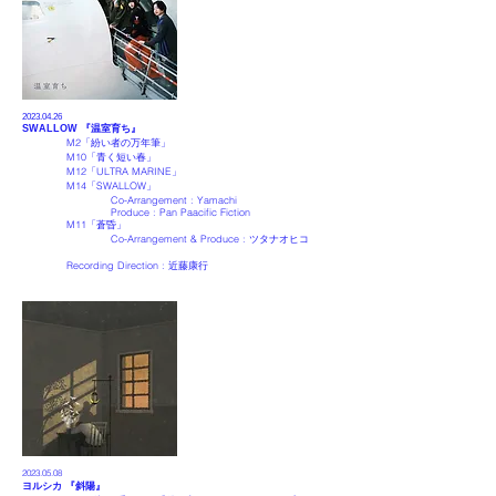
2023.04.26
SWALLOW 『
温室育ち
』
M2「紛い者の万年筆」
M10「青く短い春」
M12「ULTRA MARINE」
M14「SWALLOW」
Co-Arrangement :
Yamachi
Produce :
Pan Paacific Fiction
M11「蒼昏」
Co-Arrangement & Produce :
ツタナオヒコ
Recording Direction :
近藤康行
2023.05
.08
ヨルシカ 『
斜陽
』