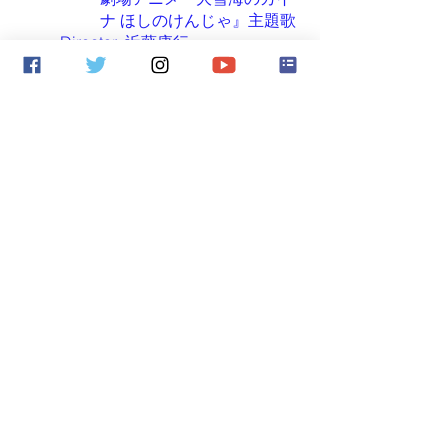
ナ ほしのけんじゃ』主題歌
Director:
近藤康行
2023.10
.1
​4
くしゃみ。。
『
ガラスの森
』
Recording Supported :
SEED
SEEKERS