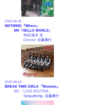
2023.08
.30
WATWING
『
Where
』
M9「HELLO WORLD」
作詞:
海月 光
Director:
近藤康行
2023.09
.24
BREAK TIME GIRLS
『
Moment
』
M2 「LOVE ROUTINE」
Song pitcing :
近藤康行