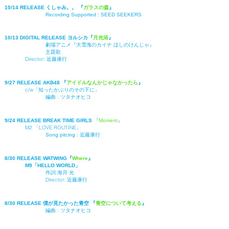
10/14 RELEASE くしゃみ。。
『
ガラスの森
』
Recording Supported :
SEED SEEKERS
10/13 DIGITAL RELEASE ヨルシカ
『
月光浴
』
劇場アニメ『大雪海のカイナ ほしのけんじゃ』
主題歌
Director:
近藤康行
9/27 RELEASE AKB48 『
アイドルなんかじゃなかったら
』
c/w「
知ったかぶりのその下に
」
編曲 :
ツタナオヒコ
9/24 RELEASE BREAK TIME GIRLS
『
Moment
』
M2 「LOVE ROUTINE」
Song pitcing :
近藤康行
8/30 RELEASE WATWING
『
Where
』
M9「HELLO WORLD」
作詞:
海月 光
Director:
近藤康行
8/30 RELEASE 僕が見たかった青空 『
青空について考える
』
編曲 :
ツタナオヒコ