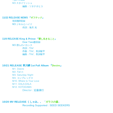
M3 スタイリッシュ
編曲：
ツタナオヒコ
11/22 RELEASE NEWS 『
ギフテッド
』
初回盤B収録
M3 ジキルとハイド
作詞 :
海月 光
11/8 RELEASE
King & Prince 『
愛し生きること
』
Dear Tiara盤収録
M3 僕らのバカンス
作詞：T/s!
作曲：
T/s!​
、長浜駿平
編曲：
T/s!​
、
長浜駿平​
10/21 RELEASE 草川瞬 1st Full Album 『
Desire
』
M1. Desire
M2. Fall in
M3. Saturday Night
M4. コンプレックス
M10. Where Is Your Love
M11. DALA-DALA
M12. KOTODAMA
Director :
近藤康行
10/20 MV RELEASE くしゃみ。。
『
ガラスの森
』
Recording Supported :
SEED SEEKERS