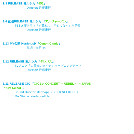
3/8 RELEASE ヨルシカ『
451
』
Director:
近藤康行
2/6 配信
RELEASE ヨルシカ 『
アルジャーノン
』
TBS火曜ドラマ『夕暮れに、手をつなぐ』主題歌
Director:
近藤康行
1/13 MV公開 HushhusH『
Cotton Candy
』
作詞：海月 光
1/12 RELEASE ヨルシカ『
テレパス
』
TVアニメ「大雪海のカイナ」オープニングテーマ
​Director: 近藤康行
1/11 RELEASE CIX 『
CIX 1st CONCERT ＜REBEL＞ in JAPAN -
Pinky Swear-
』
Sound Director: doobopp（SEED SEEKERS）
Mix Studio: studio ciel bleu