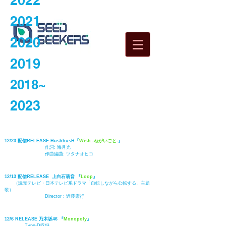
2022
2021
2020
2019
2018~
2023
12/23 配信RELEASE HushhusH『
Wish -ねがいごと-
』
作詞:
海月光
作曲編曲:
ツタナオヒコ
12/13 配信RELEASE
上白石萌音
『
Loop
』
（読売テレビ・日本テレビ系ドラマ「自転しながら公転する」主題
歌）
​Director :
近藤康行
12/6 RELEASE 乃木坂46
『
Monopoly
』
Type-D収録