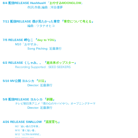
8/4 配信RELEASE HushhusH
『
おやすみMOONGLOW
』
作詞,作曲,編曲 :
河合優夢
7/11 配信RELEASE 僕が見たかった青空 『
青空について考える
』
編曲 :
ツタナオヒコ
7/5 RELEASE 岬なこ 『
day to YOU
』
M10「おやすみ」
Song Pitching:
近藤康行
6/2 RELEASE くしゃみ。。 『
超未来ポップスター
』
Recording Supported :
SEED SEEKERS
5/10 MV公開 ヨルシカ 『
斜陽
』
Director:
近藤康行
5/8 配信RELEASE ヨルシカ 『
斜陽
』
テレビ朝日系アニメ『僕の心のヤバイやつ』オープニングテーマ
Director:
近藤康行
4/26 RELE
ASE SWALLOW 『
温室育ち
』
M2「紛
い者の万年筆」
M10「青く短い春」
M12「ULTRA MARINE」